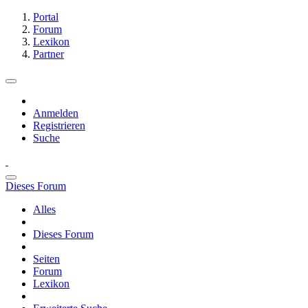
Portal
Forum
Lexikon
Partner
Anmelden
Registrieren
Suche
Dieses Forum
Alles
Dieses Forum
Seiten
Forum
Lexikon