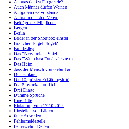
An was denkst Du gerade?
Auch Männer dürfen Weinen
Aufgaben des Vorstands
Aufnahme in den Verein
Beiträge der Mitglieder
Bergen
Berlin
Bilder in der Shoutbox einstel
Brauchen Engel Flügel?
Bundesliga
Das "Nervt mich" Spiel
Das "Wann hast Du das letzte m
Das Heim..
dass der Mensch von Geburt an
Deutschland
Die 10 größten Erkältungsirrtü
Die Einsamkeit und ich
Drei Dinge...
Dumme Sprüche
Eine Bitte
Einladung vom 17.10.2012
Einstellen von Bildern
faule Ausreden
Fehlermeldestelle
Feuerwehr - Retten