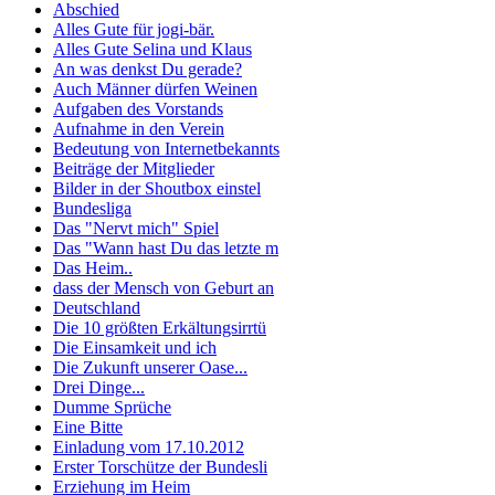
Abschied
Alles Gute für jogi-bär.
Alles Gute Selina und Klaus
An was denkst Du gerade?
Auch Männer dürfen Weinen
Aufgaben des Vorstands
Aufnahme in den Verein
Bedeutung von Internetbekannts
Beiträge der Mitglieder
Bilder in der Shoutbox einstel
Bundesliga
Das "Nervt mich" Spiel
Das "Wann hast Du das letzte m
Das Heim..
dass der Mensch von Geburt an
Deutschland
Die 10 größten Erkältungsirrtü
Die Einsamkeit und ich
Die Zukunft unserer Oase...
Drei Dinge...
Dumme Sprüche
Eine Bitte
Einladung vom 17.10.2012
Erster Torschütze der Bundesli
Erziehung im Heim