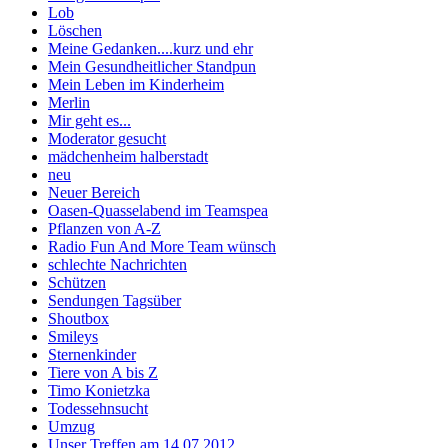
Lob
Löschen
Meine Gedanken....kurz und ehr
Mein Gesundheitlicher Standpun
Mein Leben im Kinderheim
Merlin
Mir geht es...
Moderator gesucht
mädchenheim halberstadt
neu
Neuer Bereich
Oasen-Quasselabend im Teamspea
Pflanzen von A-Z
Radio Fun And More Team wünsch
schlechte Nachrichten
Schützen
Sendungen Tagsüber
Shoutbox
Smileys
Sternenkinder
Tiere von A bis Z
Timo Konietzka
Todessehnsucht
Umzug
Unser Treffen am 14.07.2012