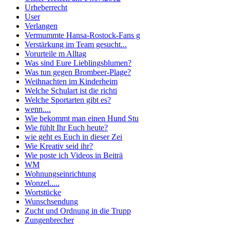
Urheberrecht
User
Verlangen
Vermummte Hansa-Rostock-Fans g
Verstärkung im Team gesucht...
Vorurteile m Alltag
Was sind Eure Lieblingsblumen?
Was tun gegen Brombeer-Plage?
Weihnachten im Kinderheim
Welche Schulart ist die richti
Welche Sportarten gibt es?
wenn....
Wie bekommt man einen Hund Stu
Wie fühlt Ihr Euch heute?
wie geht es Euch in dieser Zei
Wie Kreativ seid ihr?
Wie poste ich Videos in Beiträ
WM
Wohnungseinrichtung
Wonzel.....
Wortstücke
Wunschsendung
Zucht und Ordnung in die Trupp
Zungenbrecher