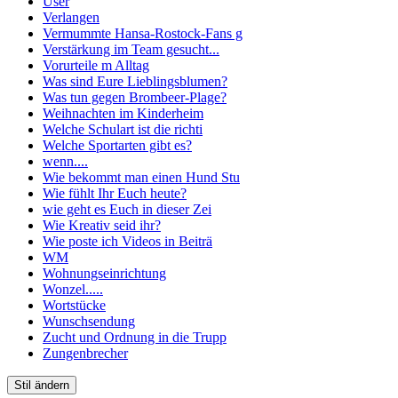
User
Verlangen
Vermummte Hansa-Rostock-Fans g
Verstärkung im Team gesucht...
Vorurteile m Alltag
Was sind Eure Lieblingsblumen?
Was tun gegen Brombeer-Plage?
Weihnachten im Kinderheim
Welche Schulart ist die richti
Welche Sportarten gibt es?
wenn....
Wie bekommt man einen Hund Stu
Wie fühlt Ihr Euch heute?
wie geht es Euch in dieser Zei
Wie Kreativ seid ihr?
Wie poste ich Videos in Beiträ
WM
Wohnungseinrichtung
Wonzel.....
Wortstücke
Wunschsendung
Zucht und Ordnung in die Trupp
Zungenbrecher
Stil ändern