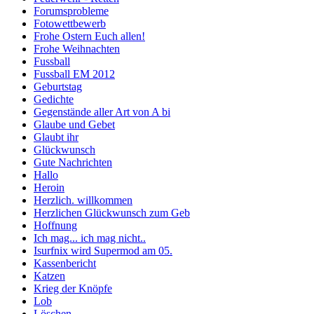
Forumsprobleme
Fotowettbewerb
Frohe Ostern Euch allen!
Frohe Weihnachten
Fussball
Fussball EM 2012
Geburtstag
Gedichte
Gegenstände aller Art von A bi
Glaube und Gebet
Glaubt ihr
Glückwunsch
Gute Nachrichten
Hallo
Heroin
Herzlich. willkommen
Herzlichen Glückwunsch zum Geb
Hoffnung
Ich mag... ich mag nicht..
Isurfnix wird Supermod am 05.
Kassenbericht
Katzen
Krieg der Knöpfe
Lob
Löschen