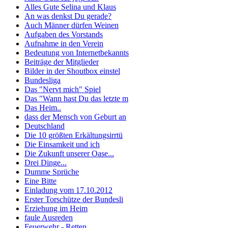
Alles Gute Selina und Klaus
An was denkst Du gerade?
Auch Männer dürfen Weinen
Aufgaben des Vorstands
Aufnahme in den Verein
Bedeutung von Internetbekannts
Beiträge der Mitglieder
Bilder in der Shoutbox einstel
Bundesliga
Das "Nervt mich" Spiel
Das "Wann hast Du das letzte m
Das Heim..
dass der Mensch von Geburt an
Deutschland
Die 10 größten Erkältungsirrtü
Die Einsamkeit und ich
Die Zukunft unserer Oase...
Drei Dinge...
Dumme Sprüche
Eine Bitte
Einladung vom 17.10.2012
Erster Torschütze der Bundesli
Erziehung im Heim
faule Ausreden
Feuerwehr - Retten