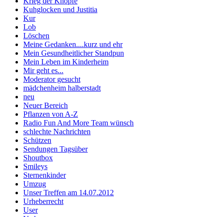
Krieg der Knöpfe
Kuhglocken und Justitia
Kur
Lob
Löschen
Meine Gedanken....kurz und ehr
Mein Gesundheitlicher Standpun
Mein Leben im Kinderheim
Mir geht es...
Moderator gesucht
mädchenheim halberstadt
neu
Neuer Bereich
Pflanzen von A-Z
Radio Fun And More Team wünsch
schlechte Nachrichten
Schützen
Sendungen Tagsüber
Shoutbox
Smileys
Sternenkinder
Umzug
Unser Treffen am 14.07.2012
Urheberrecht
User