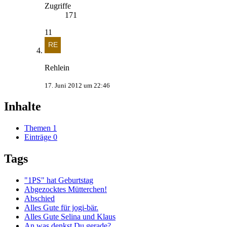
Zugriffe
171
11
Rehlein
17. Juni 2012 um 22:46
Inhalte
Themen
1
Einträge
0
Tags
"1PS" hat Geburtstag
Abgezocktes Mütterchen!
Abschied
Alles Gute für jogi-bär.
Alles Gute Selina und Klaus
An was denkst Du gerade?