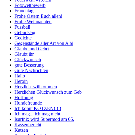
Fotowettbewerb
Frauentag
Frohe Ostern Euch allen!
Frohe Weihnachten
Fussball
Geburtstag
Gedichte
Gegenstände aller Art von A bi
Glaube und Gebet
Glaubt ihr
Glückwunsch
gute Besserung
Gute Nachrichten
Hallo
Heroin
Herzlich. willkommen
Herzlichen Glückwunsch zum Geb
Hoffnung
Hundefreunde
Ich könnt KOTZEN!!!!!
Ich mag... ich mag nicht..
Isurfnix wird Supermod am 05.
Kassenbericht
Katzen