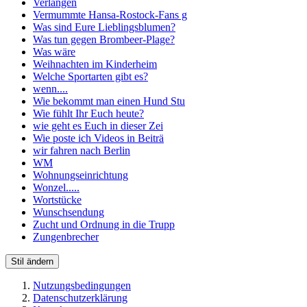
Verlangen
Vermummte Hansa-Rostock-Fans g
Was sind Eure Lieblingsblumen?
Was tun gegen Brombeer-Plage?
Was wäre
Weihnachten im Kinderheim
Welche Sportarten gibt es?
wenn....
Wie bekommt man einen Hund Stu
Wie fühlt Ihr Euch heute?
wie geht es Euch in dieser Zei
Wie poste ich Videos in Beiträ
wir fahren nach Berlin
WM
Wohnungseinrichtung
Wonzel.....
Wortstücke
Wunschsendung
Zucht und Ordnung in die Trupp
Zungenbrecher
Stil ändern
Nutzungsbedingungen
Datenschutzerklärung