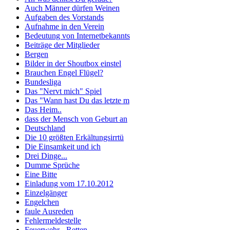
Auch Männer dürfen Weinen
Aufgaben des Vorstands
Aufnahme in den Verein
Bedeutung von Internetbekannts
Beiträge der Mitglieder
Bergen
Bilder in der Shoutbox einstel
Brauchen Engel Flügel?
Bundesliga
Das "Nervt mich" Spiel
Das "Wann hast Du das letzte m
Das Heim..
dass der Mensch von Geburt an
Deutschland
Die 10 größten Erkältungsirrtü
Die Einsamkeit und ich
Drei Dinge...
Dumme Sprüche
Eine Bitte
Einladung vom 17.10.2012
Einzelgänger
Engelchen
faule Ausreden
Fehlermeldestelle
Feuerwehr - Retten